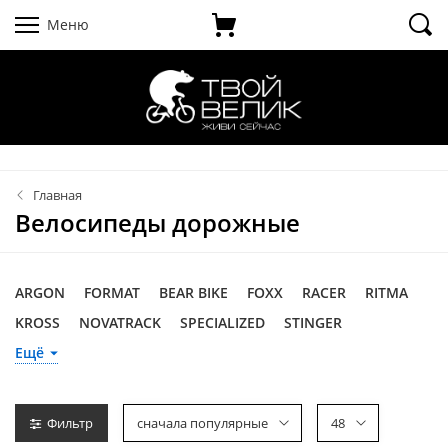
Меню
Главная
Велосипеды дорожные
ARGON
FORMAT
BEAR BIKE
FOXX
RACER
RITMA
KROSS
NOVATRACK
SPECIALIZED
STINGER
SILVERBACK
MIKADO
Ещё
Фильтр
сначала популярные
48