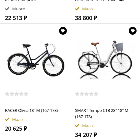
Много
Мало
22 513 ₽
38 800 ₽
RACER Olivia 18" M (167-178)
SMART Tempo CTB 28" 18" M
(167-178)
Мало
Мало
20 625 ₽
34 207 ₽