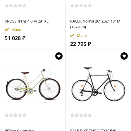
KROSS Trans 4.0 М 28" XL
RACER Nomia 26" 2024 18" M
(167-178)
Мало
Мало
51 028 ₽
22 795 ₽
RITMA Campeiro
BEAR BIKE TAIPEI 700С 540